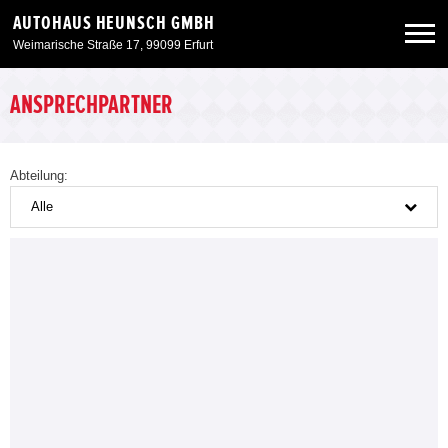
AUTOHAUS HEUNSCH GMBH
Weimarische Straße 17, 99099 Erfurt
Neuwagen
ANSPRECHPARTNER
Gebrauchtwagen
Abteilung:
Alle
Angebote
Service & Zubehör
Unser Autohaus