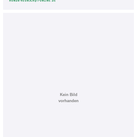
HONDA-HEUNSCH@T-ONLINE.DE
Kein Bild
vorhanden