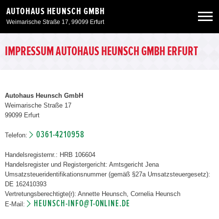
AUTOHAUS HEUNSCH GMBH
Weimarische Straße 17, 99099 Erfurt
Neuwagen
IMPRESSUM AUTOHAUS HEUNSCH GMBH ERFURT
Gebrauchtwagen
Autohaus Heunsch GmbH
Weimarische Straße 17
Angebote
99099 Erfurt
0361-4210958
Telefon:
Service & Zubehör
Handelsregisternr.: HRB 106604
Handelsregister und Registergericht: Amtsgericht Jena
Unser Autohaus
Umsatzsteueridentifikationsnummer (gemäß §27a Umsatzsteuergesetz):
DE 162410393
Vertretungsberechtigte(r): Annette Heunsch, Cornelia Heunsch
HEUNSCH-INFO@T-ONLINE.DE
E-Mail: